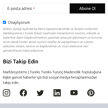
E-posta adresi
Abone Ol
*
Onaylıyorum
Bülten Üyeliği Aydınlatma Metni kapsamında kimlik ve iletişim verilerimin
Marblesystems | Tureks Şirketi tarafından hizmetlerinin tanıtımı, etkinlik ve
haberlere ilişkin bilgilendirmelerin yapılması amacıyla işlenmesini ve bununla
sınırlı olarak hizmet alınan üçüncü taraflar ile paylaşılmasını ve e-posta
adresime reklam, tanıtım ve bilgilendirme vb. ticari elektronik ileti
gönderilmesini kabul ediyorum.
Bizi Takip Edin
This
field
Marblesystems | Tureks Tureks Turunç Madencilik Topluluğuna
should
ilişkin güncel haberler için bizi sosyal medya hesaplarımızdan
be
takip edin.
left
blank