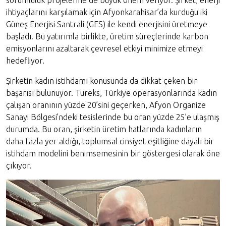
sorumluluk projelerine de büyük önem veriyor. Şirket, enerji
ihtiyaçlarını karşılamak için Afyonkarahisar’da kurduğu iki
Güneş Enerjisi Santrali (GES) ile kendi enerjisini üretmeye
başladı. Bu yatırımla birlikte, üretim süreçlerinde karbon
emisyonlarını azaltarak çevresel etkiyi minimize etmeyi
hedefliyor.
Şirketin kadın istihdamı konusunda da dikkat çeken bir
başarısı bulunuyor. Tureks, Türkiye operasyonlarında kadın
çalışan oranının yüzde 20’sini geçerken, Afyon Organize
Sanayi Bölgesi’ndeki tesislerinde bu oran yüzde 25’e ulaşmış
durumda. Bu oran, şirketin üretim hatlarında kadınların
daha fazla yer aldığı, toplumsal cinsiyet eşitliğine dayalı bir
istihdam modelini benimsemesinin bir göstergesi olarak öne
çıkıyor.