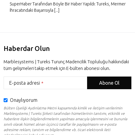
SuperHaber Tarafından Böyle Bir Haber Yapıldı: Tureks, Mermer
İhracatındaki Başarısıyla [...]
Haberdar Olun
Marblesystems | Tureks Turunç Madencilik Topluluğu hakkındaki
tüm gelişmeleri takip etmek için E-bülten abonesi olun.
E-posta adresi
Abone Ol
*
Onaylıyorum
Bülten Üyeliği Aydınlatma Metni kapsamında kimlik ve iletişim verilerimin
Marblesystems | Tureks Şirketi tarafından hizmetlerinin tanıtımı, etkinlik ve
haberlere ilişkin bilgilendirmelerin yapılması amacıyla işlenmesini ve bununla
sınırlı olarak hizmet alınan üçüncü taraflar ile paylaşılmasını ve e-posta
adresime reklam, tanıtım ve bilgilendirme vb. ticari elektronik ileti