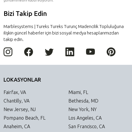
gönderilmesini kabul ediyorum.
Bizi Takip Edin
This
field
Marblesystems | Tureks Tureks Turunç Madencilik Topluluğuna
should
ilişkin güncel haberler için bizi sosyal medya hesaplarımızdan
be
takip edin.
left
blank
LOKASYONLAR
Fairfax, VA
Miami, FL
Chantilly, VA
Bethesda, MD
New Jersey, NJ
New York, NY
Pompano Beach, FL
Los Angeles, CA
Anaheim, CA
San Francisco, CA