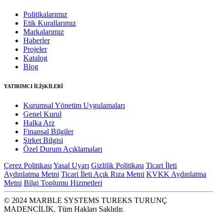
Politikalarımız
Etik Kurallarımız
Markalarımız
Haberler
Projeler
Katalog
Blog
YATIRIMCI İLİŞKİLERİ
Kurumsal Yönetim Uygulamaları
Genel Kurul
Halka Arz
Finansal Bilgiler
Şirket Bilgisi
Özel Durum Açıklamaları
Çerez Politikası
Yasal Uyarı
Gizlilik Politikası
Ticari İleti
Aydınlatma Metni
Ticari İleti Açık Rıza Metni
KVKK Aydınlatma
Metni
Bilgi Toplumu Hizmetleri
© 2024 MARBLE SYSTEMS TUREKS TURUNÇ
MADENCİLİK. Tüm Hakları Saklıdır.