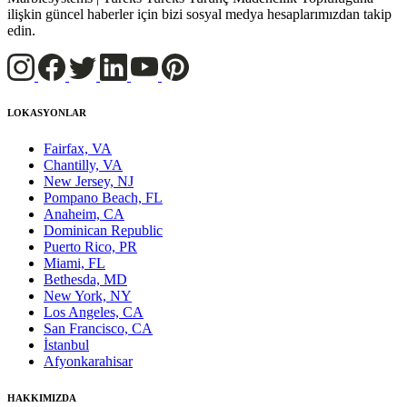
ilişkin güncel haberler için bizi sosyal medya hesaplarımızdan takip
edin.
LOKASYONLAR
Fairfax, VA
Chantilly, VA
New Jersey, NJ
Pompano Beach, FL
Anaheim, CA
Dominican Republic
Puerto Rico, PR
Miami, FL
Bethesda, MD
New York, NY
Los Angeles, CA
San Francisco, CA
İstanbul
Afyonkarahisar
HAKKIMIZDA