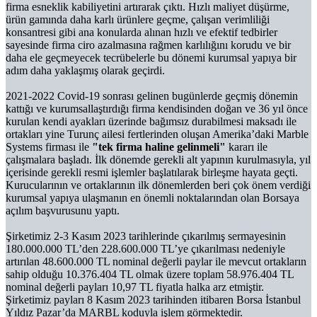
firma esneklik kabiliyetini artırarak çıktı. Hızlı maliyet düşürme,
ürün gamında daha karlı ürünlere geçme, çalışan verimliliği
konsantresi gibi ana konularda alınan hızlı ve efektif tedbirler
sayesinde firma ciro azalmasına rağmen karlılığını korudu ve bir
daha ele geçmeyecek tecrübelerle bu dönemi kurumsal yapıya bir
adım daha yaklaşmış olarak geçirdi.
2021-2022 Covid-19 sonrası gelinen bugünlerde geçmiş dönemin
kattığı ve kurumsallaştırdığı firma kendisinden doğan ve 36 yıl önce
kurulan kendi ayakları üzerinde bağımsız durabilmesi maksadı ile
ortakları yine Turunç ailesi fertlerinden oluşan Amerika’daki Marble
Systems firması ile
"tek firma haline gelinmeli"
kararı ile
çalışmalara başladı. İlk dönemde gerekli alt yapının kurulmasıyla, yıl
içerisinde gerekli resmi işlemler başlatılarak birleşme hayata geçti.
Kurucularının ve ortaklarının ilk dönemlerden beri çok önem verdiği
kurumsal yapıya ulaşmanın en önemli noktalarından olan Borsaya
açılım başvurusunu yaptı.
Şirketimiz 2-3 Kasım 2023 tarihlerinde çıkarılmış sermayesinin
180.000.000 TL’den 228.600.000 TL’ye çıkarılması nedeniyle
artırılan 48.600.000 TL nominal değerli paylar ile mevcut ortakların
sahip olduğu 10.376.404 TL olmak üzere toplam 58.976.404 TL
nominal değerli payları 10,97 TL fiyatla halka arz etmiştir.
Şirketimiz payları 8 Kasım 2023 tarihinden itibaren Borsa İstanbul
Yıldız Pazar’da MARBL koduyla işlem görmektedir.