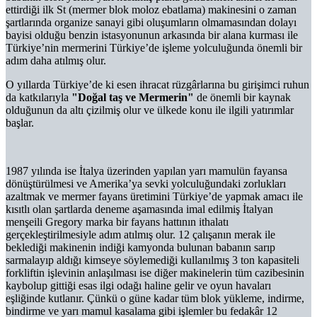
ettirdiği ilk St (mermer blok moloz ebatlama) makinesini o zaman
şartlarında organize sanayi gibi oluşumların olmamasından dolayı
bayisi olduğu benzin istasyonunun arkasında bir alana kurması ile
Türkiye’nin mermerini Türkiye’de işleme yolculuğunda önemli bir
adım daha atılmış olur.
O yıllarda Türkiye’de ki esen ihracat rüzgârlarına bu girişimci ruhun
da katkılarıyla
"Doğal taş ve Mermerin"
de önemli bir kaynak
olduğunun da altı çizilmiş olur ve ülkede konu ile ilgili yatırımlar
başlar.
1987 yılında ise İtalya üzerinden yapılan yarı mamulün fayansa
dönüştürülmesi ve Amerika’ya sevki yolculuğundaki zorlukları
azaltmak ve mermer fayans üretimini Türkiye’de yapmak amacı ile
kısıtlı olan şartlarda deneme aşamasında imal edilmiş İtalyan
menşeili Gregory marka bir fayans hattının ithalatı
gerçekleştirilmesiyle adım atılmış olur. 12 çalışanın merak ile
beklediği makinenin indiği kamyonda bulunan babanın sarıp
sarmalayıp aldığı kimseye söylemediği kullanılmış 3 ton kapasiteli
forkliftin işlevinin anlaşılması ise diğer makinelerin tüm cazibesinin
kaybolup gittiği esas ilgi odağı haline gelir ve oyun havaları
eşliğinde kutlanır. Çünkü o güne kadar tüm blok yükleme, indirme,
bindirme ve yarı mamul kasalama gibi işlemler bu fedakâr 12