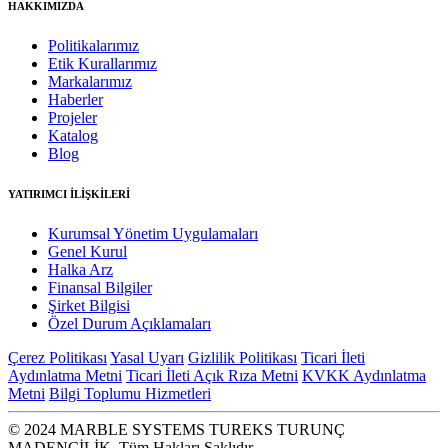
HAKKIMIZDA
Politikalarımız
Etik Kurallarımız
Markalarımız
Haberler
Projeler
Katalog
Blog
YATIRIMCI İLİŞKİLERİ
Kurumsal Yönetim Uygulamaları
Genel Kurul
Halka Arz
Finansal Bilgiler
Şirket Bilgisi
Özel Durum Açıklamaları
Çerez Politikası
Yasal Uyarı
Gizlilik Politikası
Ticari İleti
Aydınlatma Metni
Ticari İleti Açık Rıza Metni
KVKK Aydınlatma
Metni
Bilgi Toplumu Hizmetleri
© 2024 MARBLE SYSTEMS TUREKS TURUNÇ
MADENCİLİK. Tüm Hakları Saklıdır.