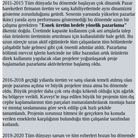
2011-2015 Tüm dünyada bu dönemde başlayan çok dinamik Pazar
hareketleri firmanın üretim ve satış kabiliyetlerinde aynı dinamizmi
gösterme zorunluluğunu getirdi. Senenin yarısında yükselen pazarlar
ikinci yarıda aynı performansı göstermediği bu dönemde uzun bir
çalışma gerektiren
"Esnek üretim hedefe yönelik pazarlama"
ilkemiz doğdu. Üretimde kapasite kullanımı çok ani artışlarla talep
olan ürünlerin üretiminin artırılması için kullanılabilir hale geldi. Bu
uzun süreçte uzun aktif eğitimlerle tüm çalışanların tüm bölümlerde
çalışabilir hale gelmesi gibi çok önemli adımlar atıldı. Pazarlama
bölümü mevcut işlerin haricinde ise ülke bazından artık ürünlerin
direk kullanımı yapılacak olan projelere yoğunlaşarak proje
başlamadan pazarlama aktivitelerine başlamış oldu.
2016-2018 geçtiği yıllarda üretim ve satış olarak temeli atılmış olan
proje pazarına açılma ve büyük projelere imza atma bu dönemde
oldu. Büyük projeler daha çok orta doğu kökenli olduğu için ağırlık
bu bölgeye verildi. Kuveyt’te inşa edilen büyük bir projenin tüm dış
cephe kaplamalarının tüm parçaları numaralandırılarak montaja hazır
ve montaj sıralamasına göre sevk edilip çok hızlı şekilde
tamamlandı. Projenin sorunsuz bitmesi ile gerçekten bu konuda
verilen emeklerin karşılığının bulunduğu tüm çalışanlar tarafından
kutlandı.
2019-2020 Tüm dünyayı sarsan ve tüm ezberleri bozan bu dönemde