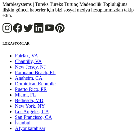
Marblesystems | Tureks Tureks Turunç Madencilik Topluluğuna
ilişkin güncel haberler için bizi sosyal medya hesaplarımızdan takip
edin.
LOKASYONLAR
Fairfax, VA
Chantilly, VA
New Jersey, NJ
Pompano Beach, FL
Anaheim, CA
Dominican Republic
Puerto Rico, PR
Miami, FL
Bethesda, MD
New York, NY
Los Angeles, CA
San Francisco, CA
İstanbul
Afyonkarahisar