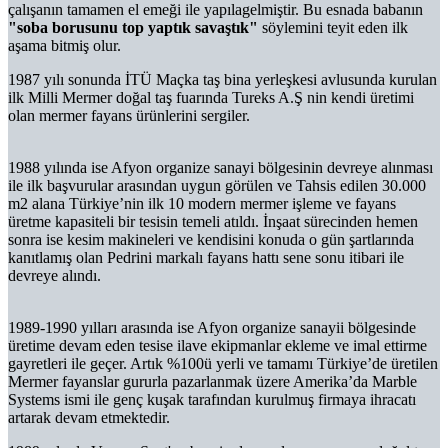
çalışanın tamamen el emeği ile yapılagelmiştir. Bu esnada babanın
"soba borusunu top yaptık savaştık"
söylemini teyit eden ilk
aşama bitmiş olur.
1987 yılı sonunda İTÜ Maçka taş bina yerleşkesi avlusunda kurulan
ilk Milli Mermer doğal taş fuarında Tureks A.Ş nin kendi üretimi
olan mermer fayans ürünlerini sergiler.
1988 yılında ise Afyon organize sanayi bölgesinin devreye alınması
ile ilk başvurular arasından uygun görülen ve Tahsis edilen 30.000
m2 alana Türkiye’nin ilk 10 modern mermer işleme ve fayans
üretme kapasiteli bir tesisin temeli atıldı. İnşaat sürecinden hemen
sonra ise kesim makineleri ve kendisini konuda o gün şartlarında
kanıtlamış olan Pedrini markalı fayans hattı sene sonu itibari ile
devreye alındı.
1989-1990 yılları arasında ise Afyon organize sanayii bölgesinde
üretime devam eden tesise ilave ekipmanlar ekleme ve imal ettirme
gayretleri ile geçer. Artık %100ü yerli ve tamamı Türkiye’de üretilen
Mermer fayanslar gururla pazarlanmak üzere Amerika’da Marble
Systems ismi ile genç kuşak tarafından kurulmuş firmaya ihracatı
artarak devam etmektedir.