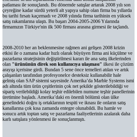
patlaması ile sonuçlandı. Bu dönemde satışlar artarak 2008 yılı son
çeyreğine kadar sürdü yeterli alt yapıya sahip olan firma bu yıllarda
bu tarihi fırsatı kaçırmadı ve 2008 yılında firma tarihinin en yüksek
satış rakamlarına ulaştı. Bu başarı 2004-2005-2006 Yılarında
firmamızın Türkiye'nin ilk 500 firması arasına girmesi ile taçlandı.
2008-2010 her an beklenmesine rağmen ani gelişen 2008 krizin
etkisi ile o zamana kadar hızlı olarak büyüyen firma ani küçülme ve
pazarlama stratejisinin değiştirilmesi kararı ile ana satış ilkelerinden
olan
"ürününün direk son kullanıcıya ulaşması"
ilkesi ile çözüm
arayışı içerisine girdi. Bundan 5 sene önce temelleri atılan ve artık
çalışanları tarafından profesyonelce desteksiz kullanabilir hale
gelmiş olan SAP sistemi sayesinde Amerika’da Marble Systems ismi
adı altında tüm ürün çeşitlerinin çok net şekilde gösterilebildiği ve
sipariş verilebildiği kolay teşhir edilebilen numune teşhir panellerinin
üretimine başladı. Amerika’daki en önemli bölümü olan ülke
genelindeki doğru iş ortaklarının tespiti ve iknası ile onların satış
kanallarına çok kısa zamanda entegre olunabildi. Bu hamle ve
sonucu artık toptan satış ve pazarlama faaliyetlerinin azalarak daha
karlı satışlara yönlenmesi ile sonuçlanmıştı.