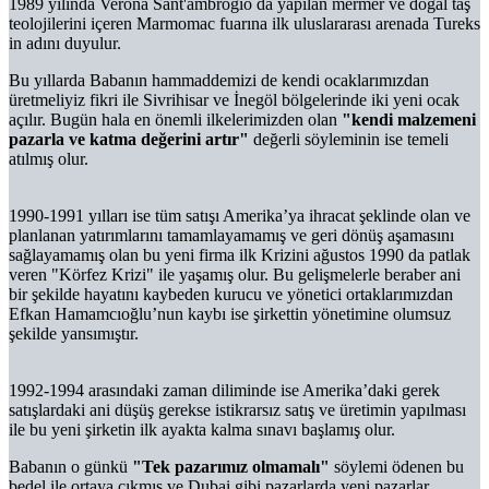
1989 yılında Verona Sant'ambrogio da yapılan mermer ve doğal taş
teolojilerini içeren Marmomac fuarına ilk uluslararası arenada Tureks
in adını duyulur.
Bu yıllarda Babanın hammaddemizi de kendi ocaklarımızdan
üretmeliyiz fikri ile Sivrihisar ve İnegöl bölgelerinde iki yeni ocak
açılır. Bugün hala en önemli ilkelerimizden olan
"kendi malzemeni
pazarla ve katma değerini artır"
değerli söyleminin ise temeli
atılmış olur.
1990-1991 yılları ise tüm satışı Amerika’ya ihracat şeklinde olan ve
planlanan yatırımlarını tamamlayamamış ve geri dönüş aşamasını
sağlayamamış olan bu yeni firma ilk Krizini ağustos 1990 da patlak
veren "Körfez Krizi" ile yaşamış olur. Bu gelişmelerle beraber ani
bir şekilde hayatını kaybeden kurucu ve yönetici ortaklarımızdan
Efkan Hamamcıoğlu’nun kaybı ise şirkettin yönetimine olumsuz
şekilde yansımıştır.
1992-1994 arasındaki zaman diliminde ise Amerika’daki gerek
satışlardaki ani düşüş gerekse istikrarsız satış ve üretimin yapılması
ile bu yeni şirketin ilk ayakta kalma sınavı başlamış olur.
Babanın o günkü
"Tek pazarımız olmamalı"
söylemi ödenen bu
bedel ile ortaya çıkmış ve Dubai gibi pazarlarda yeni pazarlar