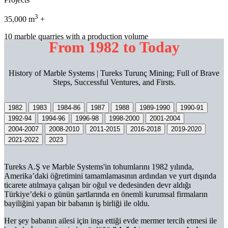
3
35,000 m
+
10 marble quarries with a production volume
From 1982 to Today
History of Marble Systems | Tureks Turunç Mining; Full of Brave
Steps, Successful Ventures, and Firsts.
1982
1983
1984-86
1987
1988
1989-1990
1990-91
1992-94
1994-96
1996-98
1998-2000
2001-2004
2004-2007
2008-2010
2011-2015
2016-2018
2019-2020
2021-2022
2023
Tureks A.Ş ve Marble Systems'in tohumlarını 1982 yılında,
Amerika’daki öğretimini tamamlamasının ardından ve yurt dışında
ticarete atılmaya çalışan bir oğul ve dedesinden devr aldığı
Türkiye’deki o günün şartlarında en önemli kurumsal firmaların
bayiliğini yapan bir babanın iş birliği ile oldu.
Her şey babanın ailesi için inşa ettiği evde mermer tercih etmesi ile