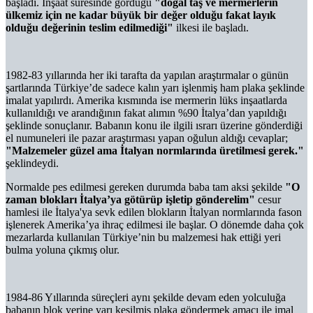
başladı. İnşaat süresinde gördüğü
"doğal taş ve mermerlerin
ülkemiz için ne kadar büyük bir değer olduğu fakat layık
olduğu değerinin teslim edilmediği"
ilkesi ile başladı.
1982-83 yıllarında her iki tarafta da yapılan araştırmalar o günün
şartlarında Türkiye’de sadece kalın yarı işlenmiş ham plaka şeklinde
imalat yapılırdı. Amerika kısmında ise mermerin lüks inşaatlarda
kullanıldığı ve arandığının fakat alımın %90 İtalya’dan yapıldığı
şeklinde sonuçlanır. Babanın konu ile ilgili ısrarı üzerine gönderdiği
el numuneleri ile pazar araştırması yapan oğulun aldığı cevaplar;
"Malzemeler güzel ama İtalyan normlarında üretilmesi gerek."
şeklindeydi.
Normalde pes edilmesi gereken durumda baba tam aksi şekilde
"O
zaman blokları İtalya’ya götürüp işletip gönderelim"
cesur
hamlesi ile İtalya'ya sevk edilen blokların İtalyan normlarında fason
işlenerek Amerika’ya ihraç edilmesi ile başlar. O dönemde daha çok
mezarlarda kullanılan Türkiye’nin bu malzemesi hak ettiği yeri
bulma yoluna çıkmış olur.
1984-86 Yıllarında süreçleri aynı şekilde devam eden yolculuğa
babanın blok yerine yarı kesilmiş plaka göndermek amacı ile imal