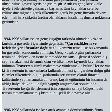
oluşturulma gayreti içerisine girilmiştir. Artık en genç kuşak aile
üyeleri bile şirkette çalışmaya başlamış tüm kaynaklar seferber
edilmesine rağmen gerek ülkemizde gerek bu genç firmada devam
eden mali kriz şirketin üretim olanaklarını kısıtlamış durma noktasına
getirmiştir.
1994-1996 yılları ise en genç kuşağın farkında olmadan krizden
kurtulma gayretleri içerisinde geçmiştir.
"Çaresizliklerin ve
krizlerin yeni fırsatlar doğurur"
ilkemizin temeli ise bu zamanda
bu gayretler sonucunda atılmıştır. Genç kuşak o gün şartlarında
temin edilebilecek en ucuz hammadde ve satışı, işlemesi sadece dış
cephe malzemesi ile sınırlı olan ve ülkemizde kıymetli kaynakları
bulunan
Traverten
isimli malzemeye yönlenmekle bulur. Her ne var
ki Travertenin iç mekanlarda kullanılabilmesi için gereken dolgu gibi
işlemler ülkemizde o gün şartlarında seri üretim olarak ihracat
kalitesinde yapılamamaktadır. Genç kuşak eğitiminin bir kısmını da
aldığı İtalya’da konu ile ilgili yaptığı araştırmalar sonucunda
Travertenin layığı ile işlenmesi için organize sanayi bölgesindeki
tesisin tamamlanamamış kısmını bu şekli ile devreye alır.
1996-1998 yıllarında ise kriz artık avantaja dönüştürülmüş firma