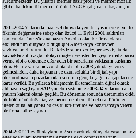
sürdürmektedir. Bu yıllarda mermer hazır profil ve mermer mozaik
gibi daha dekoratif mermer ürünleri Ar-GE çalışmaları başlamıştır.
2001-2004 Yıllarında maalesef dünyada yeni bir yaşam ve güvenlik
fikrinin değişmesine sebep olan üzücü 11 Eylül 2001 saldırıları
sonucunda Tureks'te ana pazarı Amerika olan bir firma olarak
etkilendi tüm dünyada olduğu gibi Amerika’ya konteyner
sevkiyatları durduruldu. Bu krizde sınırlı konteyner sevkiyatından
kaynaklana ihtiyaçtan dolayı müşterilere istenilen çeşitte mal siparişi
verme gibi o dönemde çığır açıcı bir pazarlama yaklaşımı başlamış
oldu. Her ne var ki mevcut dijital disiplin 2003 yılında yetersiz
gelmesinden, daha kapsamlı ve uzun soluklu bir dijital yapı
oluşturulmasına pazarlamadan sorumlu genç kuşağın da çapaları ile
karar verildi. Bu yıllarda birleşmenin ilk temellerinin dijital olarak
atılmasını sağlayan
SAP
yönetim sistemine 2003-04 yıllarında ana
yatırım kalemi olarak geçildi. Bu dönemim sonunda üretiminin ciddi
bir bölümünü doğal taş ve mermerde alternatif dekoratif ürünler
üreten dijital alt yapısı bu çeşitlilikte üretime ve pazarlamaya yeterli
bir firma haline taşındı.
2004-2007 11 eylül olaylarının 2 sene ardında dünyada yaşanan kriz
ertesinde ki ani toparlanma Amerika’daki konut satışlarının