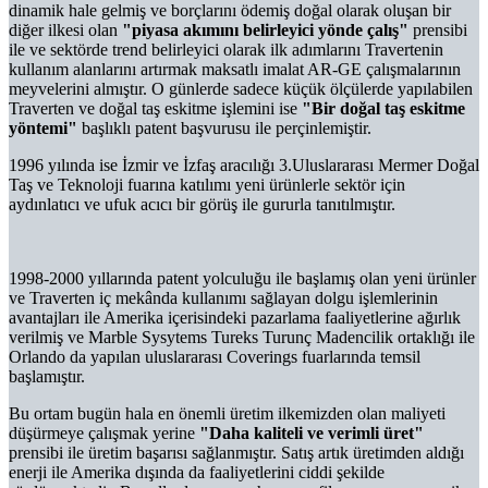
dinamik hale gelmiş ve borçlarını ödemiş doğal olarak oluşan bir
diğer ilkesi olan
"piyasa akımını belirleyici yönde çalış"
prensibi
ile ve sektörde trend belirleyici olarak ilk adımlarını Travertenin
kullanım alanlarını artırmak maksatlı imalat AR-GE çalışmalarının
meyvelerini almıştır. O günlerde sadece küçük ölçülerde yapılabilen
Traverten ve doğal taş eskitme işlemini ise
"Bir doğal taş eskitme
yöntemi"
başlıklı patent başvurusu ile perçinlemiştir.
1996 yılında ise İzmir ve İzfaş aracılığı 3.Uluslararası Mermer Doğal
Taş ve Teknoloji fuarına katılımı yeni ürünlerle sektör için
aydınlatıcı ve ufuk acıcı bir görüş ile gururla tanıtılmıştır.
1998-2000 yıllarında patent yolculuğu ile başlamış olan yeni ürünler
ve Traverten iç mekânda kullanımı sağlayan dolgu işlemlerinin
avantajları ile Amerika içerisindeki pazarlama faaliyetlerine ağırlık
verilmiş ve Marble Sysytems Tureks Turunç Madencilik ortaklığı ile
Orlando da yapılan uluslararası Coverings fuarlarında temsil
başlamıştır.
Bu ortam bugün hala en önemli üretim ilkemizden olan maliyeti
düşürmeye çalışmak yerine
"Daha kaliteli ve verimli üret"
prensibi ile üretim başarısı sağlanmıştır. Satış artık üretimden aldığı
enerji ile Amerika dışında da faaliyetlerini ciddi şekilde