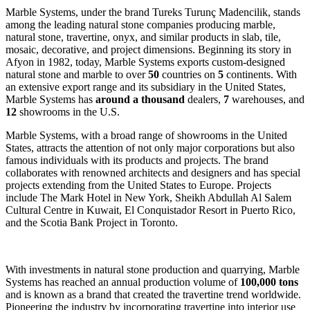
Marble Systems, under the brand Tureks Turunç Madencilik, stands
among the leading natural stone companies producing marble,
natural stone, travertine, onyx, and similar products in slab, tile,
mosaic, decorative, and project dimensions. Beginning its story in
Afyon in 1982, today, Marble Systems exports custom-designed
natural stone and marble to over
50
countries on
5
continents. With
an extensive export range and its subsidiary in the United States,
Marble Systems has
around a thousand
dealers,
7
warehouses, and
12
showrooms in the U.S.
Marble Systems, with a broad range of showrooms in the United
States, attracts the attention of not only major corporations but also
famous individuals with its products and projects. The brand
collaborates with renowned architects and designers and has special
projects extending from the United States to Europe. Projects
include The Mark Hotel in New York, Sheikh Abdullah Al Salem
Cultural Centre in Kuwait, El Conquistador Resort in Puerto Rico,
and the Scotia Bank Project in Toronto.
With investments in natural stone production and quarrying, Marble
Systems has reached an annual production volume of
100,000 tons
and is known as a brand that created the travertine trend worldwide.
Pioneering the industry by incorporating travertine into interior use