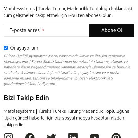
Marblesystems | Tureks Turunç Madencilik Topluluğu hakkındaki
tüm gelişmeleri takip etmek için E-bülten abonesi olun.
E-posta adresi
Abone Ol
*
Onaylıyorum
Bülten Üyeliği Aydınlatma Metni kapsamında kimlik ve iletişim verilerimin
Marblesystems | Tureks Şirketi tarafından hizmetlerinin tanıtımı, etkinlik ve
haberlere ilişkin bilgilendirmelerin yapılması amacıyla işlenmesini ve bununla
sınırlı olarak hizmet alınan üçüncü taraflar ile paylaşılmasını ve e-posta
adresime reklam, tanıtım ve bilgilendirme vb. ticari elektronik ileti
gönderilmesini kabul ediyorum.
Bizi Takip Edin
This
field
Marblesystems | Tureks Tureks Turunç Madencilik Topluluğuna
should
ilişkin güncel haberler için bizi sosyal medya hesaplarımızdan
be
takip edin.
left
blank