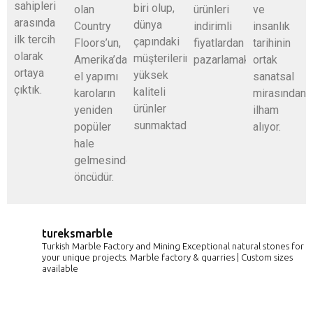
sahipleri
biri olup,
olan
ürünleri
ve
arasında
dünya
Country
indirimli
insanlık
ilk tercih
çapındaki
Floors’un,
fiyatlardan
tarihinin
olarak
müşterilerine
Amerika’da
pazarlamaktadır.
ortak
ortaya
yüksek
el yapımı
sanatsal
çıktık.
kaliteli
karoların
mirasından
ürünler
yeniden
ilham
sunmaktadır.
popüler
alıyor.
hale
gelmesinde
öncüdür.
tureksmarble
Turkish Marble Factory and Mining
Exceptional natural stones for
your unique projects.
Marble factory & quarries | Custom sizes
available