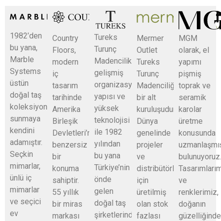
since 1964
1982’den
Tureks
Country
Mermer
MGM
bu yana,
Turunç
Floors,
Outlet
olarak, el
Marble
Madencilik,
modern
Tureks
yapımı
Systems
gelişmiş
iç
Turunç
pişmiş
üstün
organizasyon
tasarım
Madenciliğin
toprak ve
doğal taş
yapısı ve
tarihinde
bir alt
seramik
koleksiyonları
yüksek
Amerika
kuruluşudur.
karolar
sunmaya
teknolojisi
Birleşik
Dünya
üretme
kendini
ile 1982
Devletleri’nde
genelinde
konusunda
adamıştır.
yılından
benzersiz
projeler
uzmanlaşmı
Seçkin
bu yana
bir
ve
bulunuyoruz
mimarlar,
Türkiye’nin
konuma
distribütörler
Tasarımları
ünlü iç
önde
sahiptir.
için
ve
mimarlar
gelen
55 yıllık
üretilmiş
renklerimiz,
ve seçici
doğal taş
bir miras
olan stok
doğanın
ev
şirketlerinden
markası
fazlası
güzelliğind