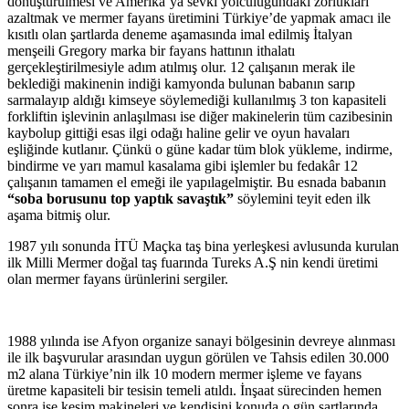
dönüştürülmesi ve Amerika’ya sevki yolculuğundaki zorlukları
azaltmak ve mermer fayans üretimini Türkiye’de yapmak amacı ile
kısıtlı olan şartlarda deneme aşamasında imal edilmiş İtalyan
menşeili Gregory marka bir fayans hattının ithalatı
gerçekleştirilmesiyle adım atılmış olur. 12 çalışanın merak ile
beklediği makinenin indiği kamyonda bulunan babanın sarıp
sarmalayıp aldığı kimseye söylemediği kullanılmış 3 ton kapasiteli
forkliftin işlevinin anlaşılması ise diğer makinelerin tüm cazibesinin
kaybolup gittiği esas ilgi odağı haline gelir ve oyun havaları
eşliğinde kutlanır. Çünkü o güne kadar tüm blok yükleme, indirme,
bindirme ve yarı mamul kasalama gibi işlemler bu fedakâr 12
çalışanın tamamen el emeği ile yapılagelmiştir. Bu esnada babanın
“soba borusunu top yaptık savaştık”
söylemini teyit eden ilk
aşama bitmiş olur.
1987 yılı sonunda İTÜ Maçka taş bina yerleşkesi avlusunda kurulan
ilk Milli Mermer doğal taş fuarında Tureks A.Ş nin kendi üretimi
olan mermer fayans ürünlerini sergiler.
1988 yılında ise Afyon organize sanayi bölgesinin devreye alınması
ile ilk başvurular arasından uygun görülen ve Tahsis edilen 30.000
m2 alana Türkiye’nin ilk 10 modern mermer işleme ve fayans
üretme kapasiteli bir tesisin temeli atıldı. İnşaat sürecinden hemen
sonra ise kesim makineleri ve kendisini konuda o gün şartlarında