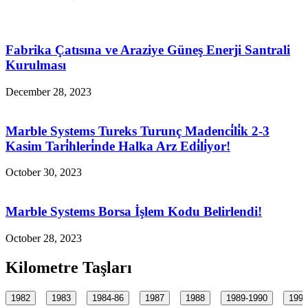
Fabrika Çatısına ve Araziye Güneş Enerji Santrali
Kurulması
December 28, 2023
Marble Systems Tureks Turunç Madenci̇li̇k 2-3
Kasim Tari̇hleri̇nde Halka Arz Edi̇li̇yor!
October 30, 2023
Marble Systems Borsa İşlem Kodu Belirlendi!
October 28, 2023
Kilometre Taşları
1982
1983
1984-86
1987
1988
1989-1990
1990