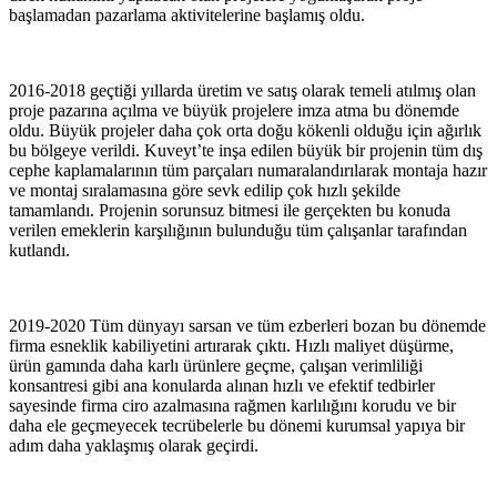
başlamadan pazarlama aktivitelerine başlamış oldu.
2016-2018 geçtiği yıllarda üretim ve satış olarak temeli atılmış olan
proje pazarına açılma ve büyük projelere imza atma bu dönemde
oldu. Büyük projeler daha çok orta doğu kökenli olduğu için ağırlık
bu bölgeye verildi. Kuveyt’te inşa edilen büyük bir projenin tüm dış
cephe kaplamalarının tüm parçaları numaralandırılarak montaja hazır
ve montaj sıralamasına göre sevk edilip çok hızlı şekilde
tamamlandı. Projenin sorunsuz bitmesi ile gerçekten bu konuda
verilen emeklerin karşılığının bulunduğu tüm çalışanlar tarafından
kutlandı.
2019-2020 Tüm dünyayı sarsan ve tüm ezberleri bozan bu dönemde
firma esneklik kabiliyetini artırarak çıktı. Hızlı maliyet düşürme,
ürün gamında daha karlı ürünlere geçme, çalışan verimliliği
konsantresi gibi ana konularda alınan hızlı ve efektif tedbirler
sayesinde firma ciro azalmasına rağmen karlılığını korudu ve bir
daha ele geçmeyecek tecrübelerle bu dönemi kurumsal yapıya bir
adım daha yaklaşmış olarak geçirdi.