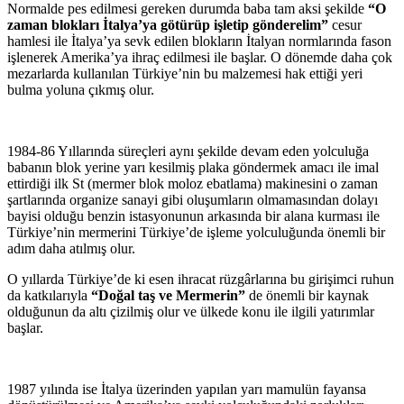
Normalde pes edilmesi gereken durumda baba tam aksi şekilde
“O
zaman blokları İtalya’ya götürüp işletip gönderelim”
cesur
hamlesi ile İtalya’ya sevk edilen blokların İtalyan normlarında fason
işlenerek Amerika’ya ihraç edilmesi ile başlar. O dönemde daha çok
mezarlarda kullanılan Türkiye’nin bu malzemesi hak ettiği yeri
bulma yoluna çıkmış olur.
1984-86 Yıllarında süreçleri aynı şekilde devam eden yolculuğa
babanın blok yerine yarı kesilmiş plaka göndermek amacı ile imal
ettirdiği ilk St (mermer blok moloz ebatlama) makinesini o zaman
şartlarında organize sanayi gibi oluşumların olmamasından dolayı
bayisi olduğu benzin istasyonunun arkasında bir alana kurması ile
Türkiye’nin mermerini Türkiye’de işleme yolculuğunda önemli bir
adım daha atılmış olur.
O yıllarda Türkiye’de ki esen ihracat rüzgârlarına bu girişimci ruhun
da katkılarıyla
“Doğal taş ve Mermerin”
de önemli bir kaynak
olduğunun da altı çizilmiş olur ve ülkede konu ile ilgili yatırımlar
başlar.
1987 yılında ise İtalya üzerinden yapılan yarı mamulün fayansa