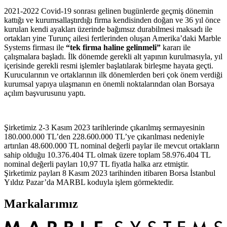
2021-2022 Covid-19 sonrası gelinen bugünlerde geçmiş dönemin
kattığı ve kurumsallaştırdığı firma kendisinden doğan ve 36 yıl önce
kurulan kendi ayakları üzerinde bağımsız durabilmesi maksadı ile
ortakları yine Turunç ailesi fertlerinden oluşan Amerika’daki Marble
Systems firması ile
“tek firma haline gelinmeli”
kararı ile
çalışmalara başladı. İlk dönemde gerekli alt yapının kurulmasıyla, yıl
içerisinde gerekli resmi işlemler başlatılarak birleşme hayata geçti.
Kurucularının ve ortaklarının ilk dönemlerden beri çok önem verdiği
kurumsal yapıya ulaşmanın en önemli noktalarından olan Borsaya
açılım başvurusunu yaptı.
Şirketimiz 2-3 Kasım 2023 tarihlerinde çıkarılmış sermayesinin
180.000.000 TL’den 228.600.000 TL’ye çıkarılması nedeniyle
artırılan 48.600.000 TL nominal değerli paylar ile mevcut ortakların
sahip olduğu 10.376.404 TL olmak üzere toplam 58.976.404 TL
nominal değerli payları 10,97 TL fiyatla halka arz etmiştir.
Şirketimiz payları 8 Kasım 2023 tarihinden itibaren Borsa İstanbul
Yıldız Pazar’da MARBL koduyla işlem görmektedir.
Markalarımız