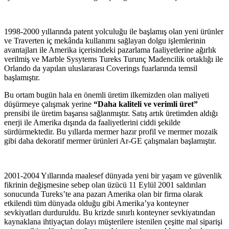
1998-2000 yıllarında patent yolculuğu ile başlamış olan yeni ürünler
ve Traverten iç mekânda kullanımı sağlayan dolgu işlemlerinin
avantajları ile Amerika içerisindeki pazarlama faaliyetlerine ağırlık
verilmiş ve Marble Sysytems Tureks Turunç Madencilik ortaklığı ile
Orlando da yapılan uluslararası Coverings fuarlarında temsil
başlamıştır.
Bu ortam bugün hala en önemli üretim ilkemizden olan maliyeti
düşürmeye çalışmak yerine
“Daha kaliteli ve verimli üret”
prensibi ile üretim başarısı sağlanmıştır. Satış artık üretimden aldığı
enerji ile Amerika dışında da faaliyetlerini ciddi şekilde
sürdürmektedir. Bu yıllarda mermer hazır profil ve mermer mozaik
gibi daha dekoratif mermer ürünleri Ar-GE çalışmaları başlamıştır.
2001-2004 Yıllarında maalesef dünyada yeni bir yaşam ve güvenlik
fikrinin değişmesine sebep olan üzücü 11 Eylül 2001 saldırıları
sonucunda Tureks’te ana pazarı Amerika olan bir firma olarak
etkilendi tüm dünyada olduğu gibi Amerika’ya konteyner
sevkiyatları durduruldu. Bu krizde sınırlı konteyner sevkiyatından
kaynaklana ihtiyaçtan dolayı müşterilere istenilen çeşitte mal siparişi