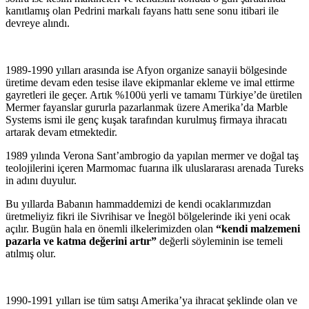
kanıtlamış olan Pedrini markalı fayans hattı sene sonu itibari ile
devreye alındı.
1989-1990 yılları arasında ise Afyon organize sanayii bölgesinde
üretime devam eden tesise ilave ekipmanlar ekleme ve imal ettirme
gayretleri ile geçer. Artık %100ü yerli ve tamamı Türkiye’de üretilen
Mermer fayanslar gururla pazarlanmak üzere Amerika’da Marble
Systems ismi ile genç kuşak tarafından kurulmuş firmaya ihracatı
artarak devam etmektedir.
1989 yılında Verona Sant’ambrogio da yapılan mermer ve doğal taş
teolojilerini içeren Marmomac fuarına ilk uluslararası arenada Tureks
in adını duyulur.
Bu yıllarda Babanın hammaddemizi de kendi ocaklarımızdan
üretmeliyiz fikri ile Sivrihisar ve İnegöl bölgelerinde iki yeni ocak
açılır. Bugün hala en önemli ilkelerimizden olan
“kendi malzemeni
pazarla ve katma değerini artır”
değerli söyleminin ise temeli
atılmış olur.
1990-1991 yılları ise tüm satışı Amerika’ya ihracat şeklinde olan ve