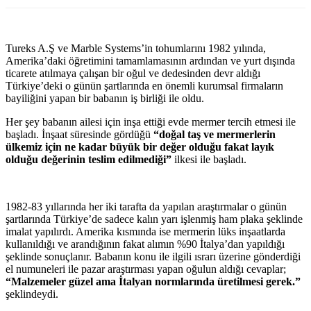
Tureks A.Ş ve Marble Systems’in tohumlarını 1982 yılında,
Amerika’daki öğretimini tamamlamasının ardından ve yurt dışında
ticarete atılmaya çalışan bir oğul ve dedesinden devr aldığı
Türkiye’deki o günün şartlarında en önemli kurumsal firmaların
bayiliğini yapan bir babanın iş birliği ile oldu.
Her şey babanın ailesi için inşa ettiği evde mermer tercih etmesi ile
başladı. İnşaat süresinde gördüğü
“doğal taş ve mermerlerin
ülkemiz için ne kadar büyük bir değer olduğu fakat layık
olduğu değerinin teslim edilmediği”
ilkesi ile başladı.
1982-83 yıllarında her iki tarafta da yapılan araştırmalar o günün
şartlarında Türkiye’de sadece kalın yarı işlenmiş ham plaka şeklinde
imalat yapılırdı. Amerika kısmında ise mermerin lüks inşaatlarda
kullanıldığı ve arandığının fakat alımın %90 İtalya’dan yapıldığı
şeklinde sonuçlanır. Babanın konu ile ilgili ısrarı üzerine gönderdiği
el numuneleri ile pazar araştırması yapan oğulun aldığı cevaplar;
“Malzemeler güzel ama İtalyan normlarında üretilmesi gerek.”
şeklindeydi.