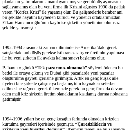
planlanan yatırımlarını tamamlayamamış ve geri dönüş aşamasını
sağlayamamış olan bu yeni firma ilk Krizini ağustos 1990 da patlak
veren “Körfez Krizi” ile yaşamış olur. Bu gelişmelerle beraber ani
bir şekilde hayatını kaybeden kurucu ve yönetici ortaklarımızdan
Efkan Hamamcıoğlu’nun kaybı ise şirkettin yönetimine olumsuz
şekilde yansımıştır.
1992-1994 arasındaki zaman diliminde ise Amerika’daki gerek
satışlardaki ani düşüş gerekse istikrarsız satış ve üretimin yapılması
ile bu yeni şirketin ilk ayakta kalma sınavı başlamış olur.
Babanın o günkü
“Tek pazarımız olmamalı”
söylemi ödenen bu
bedel ile ortaya çıkmış ve Dubai gibi pazarlarda yeni pazarlar
oluşturulma gayreti içerisine girilmiştir. Artık en genç kuşak aile
üyeleri bile şirkette çalışmaya başlamış tüm kaynaklar seferber
edilmesine rağmen gerek ülkemizde gerek bu genç firmada devam
eden mali kriz şirketin üretim olanaklarını kısıtlamış durma noktasına
getirmiştir.
1994-1996 yılları ise en genç kuşağın farkında olmadan krizden
kurtulma gayretleri içerisinde geçmiştir.
“Çaresizliklerin ve
krizlerin yeni fırsatlar doğurur”
ilkemizin temeli ise bu zamanda