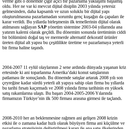
verme gibi o dönemde çığır açıcı bir pazarlama yaklaşımı başlamış
oldu. Her ne var ki mevcut dijital disiplin 2003 yılında yetersiz
gelmesinden, daha kapsamlı ve uzun soluklu bir dijital yapı
oluşturulmasına pazarlamadan sorumlu genç kuşağın da çapaları ile
karar verildi. Bu yıllarda birleşmenin ilk temellerinin dijital olarak
atılmasını sağlayan
SAP
yönetim sistemine 2003-04 yıllarında ana
yatırım kalemi olarak geçildi. Bu dönemim sonunda üretiminin ciddi
bir bölümünü doğal taş ve mermerde alternatif dekoratif ürünler
üreten dijital alt yapısı bu çeşitlilikte üretime ve pazarlamaya yeterli
bir firma haline taşındı.
2004-2007 11 eylül olaylarının 2 sene ardında dünyada yaşanan kriz
ertesinde ki ani toparlanma Amerika’daki konut satışlarının
patlaması ile sonuçlandı. Bu dönemde satışlar artarak 2008 yılı son
çeyreğine kadar sürdü yeterli alt yapıya sahip olan firma bu yıllarda
bu tarihi fırsatı kaçırmadı ve 2008 yılında firma tarihinin en yüksek
satış rakamlarına ulaştı. Bu başarı 2004-2005-2006 Yılarında
firmamızın Türkiye’nin ilk 500 firması arasına girmesi ile taçlandı.
2008-2010 her an beklenmesine rağmen ani gelişen 2008 krizin
etkisi ile o zamana kadar hızlı olarak büyüyen firma ani küçülme ve
pazarlama stratejisinin değiştirilmesi kararı ile ana satış ilkelerinden