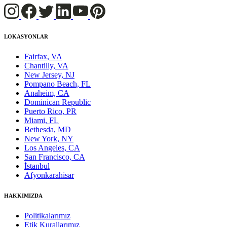
LOKASYONLAR
Fairfax, VA
Chantilly, VA
New Jersey, NJ
Pompano Beach, FL
Anaheim, CA
Dominican Republic
Puerto Rico, PR
Miami, FL
Bethesda, MD
New York, NY
Los Angeles, CA
San Francisco, CA
İstanbul
Afyonkarahisar
HAKKIMIZDA
Politikalarımız
Etik Kurallarımız