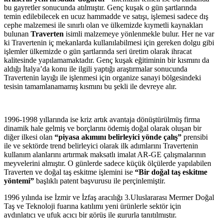
bu gayretler sonucunda atılmıştır. Genç kuşak o gün şartlarında
temin edilebilecek en ucuz hammadde ve satışı, işlemesi sadece dış
cephe malzemesi ile sınırlı olan ve ülkemizde kıymetli kaynakları
bulunan
Traverten
isimli malzemeye yönlenmekle bulur. Her ne var
ki Travertenin iç mekanlarda kullanılabilmesi için gereken dolgu gibi
işlemler ülkemizde o gün şartlarında seri üretim olarak ihracat
kalitesinde yapılamamaktadır. Genç kuşak eğitiminin bir kısmını da
aldığı İtalya’da konu ile ilgili yaptığı araştırmalar sonucunda
Travertenin layığı ile işlenmesi için organize sanayi bölgesindeki
tesisin tamamlanamamış kısmını bu şekli ile devreye alır.
1996-1998 yıllarında ise kriz artık avantaja dönüştürülmüş firma
dinamik hale gelmiş ve borçlarını ödemiş doğal olarak oluşan bir
diğer ilkesi olan
“piyasa akımını belirleyici yönde çalış”
prensibi
ile ve sektörde trend belirleyici olarak ilk adımlarını Travertenin
kullanım alanlarını artırmak maksatlı imalat AR-GE çalışmalarının
meyvelerini almıştır. O günlerde sadece küçük ölçülerde yapılabilen
Traverten ve doğal taş eskitme işlemini ise
“Bir doğal taş eskitme
yöntemi”
başlıklı patent başvurusu ile perçinlemiştir.
1996 yılında ise İzmir ve İzfaş aracılığı 3.Uluslararası Mermer Doğal
Taş ve Teknoloji fuarına katılımı yeni ürünlerle sektör için
aydınlatıcı ve ufuk acıcı bir görüş ile gururla tanıtılmıştır.