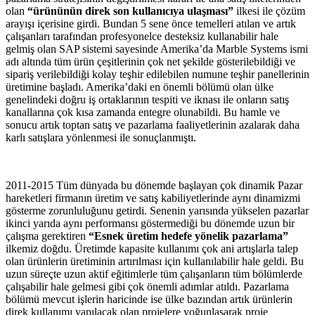
olan
“ürününün direk son kullanıcıya ulaşması”
ilkesi ile çözüm
arayışı içerisine girdi. Bundan 5 sene önce temelleri atılan ve artık
çalışanları tarafından profesyonelce desteksiz kullanabilir hale
gelmiş olan SAP sistemi sayesinde Amerika’da Marble Systems ismi
adı altında tüm ürün çeşitlerinin çok net şekilde gösterilebildiği ve
sipariş verilebildiği kolay teşhir edilebilen numune teşhir panellerinin
üretimine başladı. Amerika’daki en önemli bölümü olan ülke
genelindeki doğru iş ortaklarının tespiti ve iknası ile onların satış
kanallarına çok kısa zamanda entegre olunabildi. Bu hamle ve
sonucu artık toptan satış ve pazarlama faaliyetlerinin azalarak daha
karlı satışlara yönlenmesi ile sonuçlanmıştı.
2011-2015 Tüm dünyada bu dönemde başlayan çok dinamik Pazar
hareketleri firmanın üretim ve satış kabiliyetlerinde aynı dinamizmi
gösterme zorunluluğunu getirdi. Senenin yarısında yükselen pazarlar
ikinci yarıda aynı performansı göstermediği bu dönemde uzun bir
çalışma gerektiren
“Esnek üretim hedefe yönelik pazarlama”
ilkemiz doğdu. Üretimde kapasite kullanımı çok ani artışlarla talep
olan ürünlerin üretiminin artırılması için kullanılabilir hale geldi. Bu
uzun süreçte uzun aktif eğitimlerle tüm çalışanların tüm bölümlerde
çalışabilir hale gelmesi gibi çok önemli adımlar atıldı. Pazarlama
bölümü mevcut işlerin haricinde ise ülke bazından artık ürünlerin
direk kullanımı yapılacak olan projelere yoğunlaşarak proje